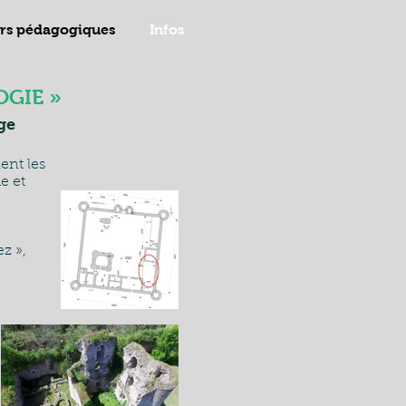
ers pédagogiques
Infos
OGIE »
ge
ent les
e et
z »,