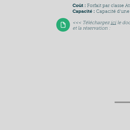
Coût :
Forfait par classe At
Capacité :
Capacité d’une c
<<< Téléchargez
ici
le do
et la réservation :