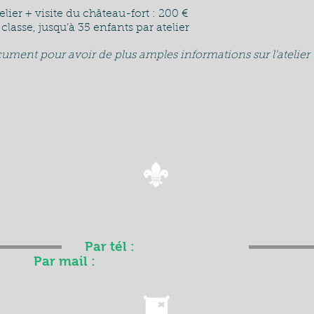
elier + visite du château-fort : 200 €
lasse, jusqu’à 35 enfants par atelier
cument pour avoir de plus amples informations sur l'atelier
Le château est ouvert à la visite TOUTE L'ANNÉE
Visites de groupe ou individuelles sur rendez-vous
Par tél :
06 83 36 61 09
Par mail :
mez-le-marechal@orange.fr