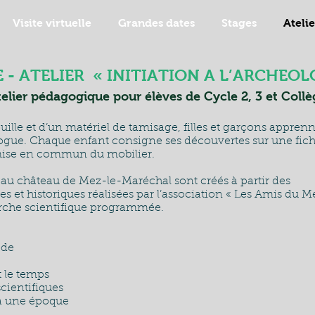
Visite virtuelle
Grandes dates
Stages
Ateli
E - ATELIER « INITIATION A L’ARCHEOL
elier pédagogique pour élèves de Cycle 2, 3 et Collè
uille et d’un matériel de tamisage, filles et garçons apprenn
ogue. Chaque enfant consigne ses découvertes sur une fich
 mise en commun du mobilier.
 au château de Mez-le-Maréchal sont créés à partir des
 et historiques réalisées par l’association « Les Amis du Me
erche scientifique programmée.
ode
t le temps
cientifiques
à une époque